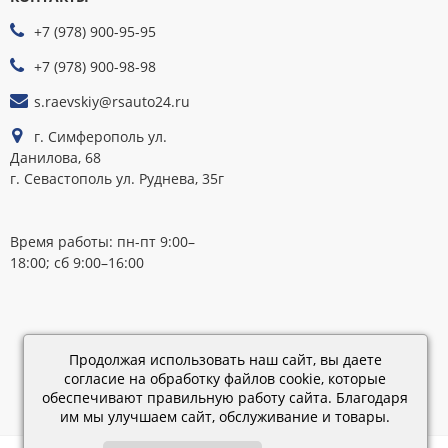
ПРИНИМАЕМ
+7 (978) 900-95-95
К
ОПЛАТЕ
+7 (978) 900-98-98
s.raevskiy@rsauto24.ru
г. Симферополь ул.
Данилова, 68
г. Севастополь ул. Руднева, 35г
Время работы: пн-пт 9:00–
18:00; сб 9:00–16:00
Каталог
обновлен:
Продолжая использовать наш сайт, вы даете
28.02.2019
согласие на обработку файлов cookie, которые
15:45
обеспечивают правильную работу сайта. Благодаря
им мы улучшаем сайт, обслуживание и товары.