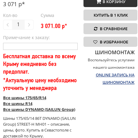
В КОРЗИНУ
3 071 р*
Кол-во
Сумма
КУПИТЬ В 1 КЛИК
3 071.00
р*
В СРАВНЕНИЕ
Примечание к заказу:
В ИЗБРАННОЕ
ШИНОМОНТАЖ
Бесплатная доставка по всему
Воспользуйтесь услугами
Крыму ежедневно без
нашего шиномонтажа
предоплат.
ONLINE ЗАПИСЬ НА
*Актуальную цену необходимо
ШИНОМОНТАЖ
уточнить у менеджера
Все шины 175/65/R14
Все шины R14
Все шины DYNAMO (SAILUN Group)
Шины 175/65/14 86T DYNAMO (SAILUN
Group) STREET-H MH01 – описание,
цены, фото. Купить в Севастополе с
доставкой по Крыму.