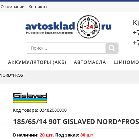
О компании
Контакты
К
+
+
И
АККУМУЛЯТОРЫ (АКБ)
АВТОМАСЛА
ШИНОМО
D NORD*FROST
Код товара:
03482080000
185/65/14 90T GISLAVED NORD*FROS
В наличии:
20 шт.
Под заказ:
80 шт.