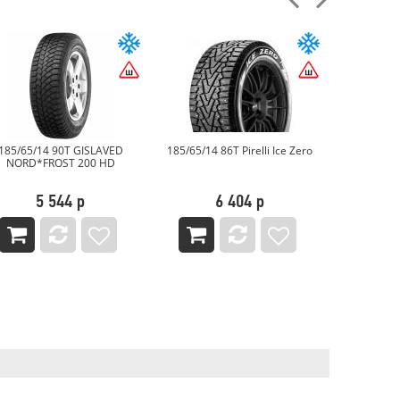
185/65/14 90T GISLAVED
185/65/14 86T Pirelli Ice Zero
185/65/1
NORD*FROST 200 HD
V-521
5 544 р
6 404 р