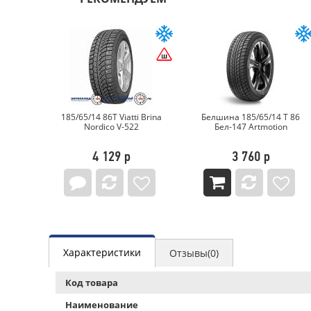
EXEN
KE-3
185/65/14 86T Viatti Brina
Белшина 185/65/14 T 86
Nordico V-522
Бел-147 Artmotion
4 129 р
3 760 р
Характеристики
Отзывы(0)
Код товара
Наименование