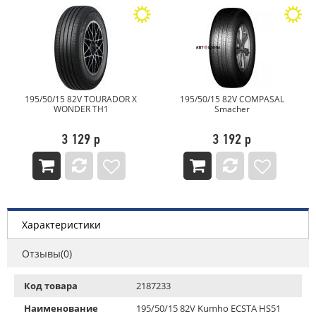
195/50/15 82V TOURADOR X
195/50/15 82V COMPASAL
WONDER TH1
Smacher
3 129 р
3 192 р
Характеристики
Отзывы(0)
Код товара
2187233
Наименование
195/50/15 82V Kumho ECSTA HS51