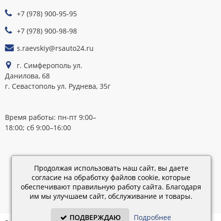
ПРИНИМАЕМ
+7 (978) 900-95-95
К
ОПЛАТЕ
+7 (978) 900-98-98
s.raevskiy@rsauto24.ru
г. Симферополь ул.
Данилова, 68
г. Севастополь ул. Руднева, 35г
Время работы: пн-пт 9:00–
18:00; сб 9:00–16:00
Каталог
Продолжая использовать наш сайт, вы даете
обновлен:
согласие на обработку файлов cookie, которые
28.02.2019
обеспечивают правильную работу сайта. Благодаря
15:45
им мы улучшаем сайт, обслуживание и товары.
ПОДВЕРЖДАЮ
Подробнее