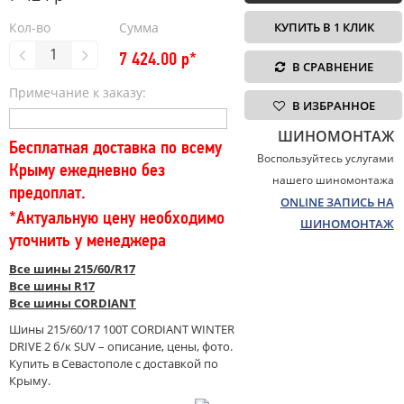
Кол-во
Сумма
КУПИТЬ В 1 КЛИК
7 424.00
р*
В СРАВНЕНИЕ
Примечание к заказу:
В ИЗБРАННОЕ
ШИНОМОНТАЖ
Бесплатная доставка по всему
Воспользуйтесь услугами
Крыму ежедневно без
нашего шиномонтажа
предоплат.
ONLINE ЗАПИСЬ НА
*Актуальную цену необходимо
ШИНОМОНТАЖ
уточнить у менеджера
Все шины 215/60/R17
Все шины R17
Все шины CORDIANT
Шины 215/60/17 100T CORDIANT WINTER
DRIVE 2 б/к SUV – описание, цены, фото.
Купить в Севастополе с доставкой по
Крыму.