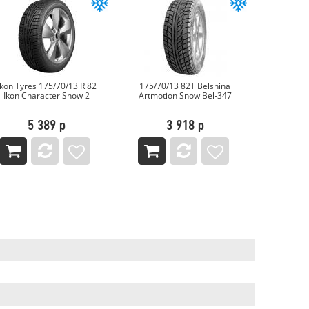
Ikon Tyres 175/70/13 R 82
175/70/13 82T Belshina
175/70/13 
Ikon Character Snow 2
Artmotion Snow Bel-347
Ice 
5 389 р
3 918 р