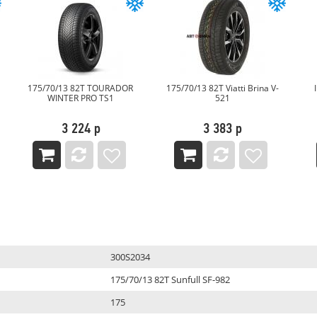
175/70/13 82T TOURADOR
175/70/13 82T Viatti Brina V-
WINTER PRO TS1
521
3 224 р
3 383 р
300S2034
175/70/13 82T Sunfull SF-982
175