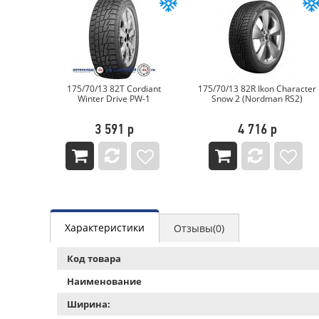
екамск
175/70/13 82T Cordiant
175/70/13 82R Ikon Character
22
Winter Drive PW-1
Snow 2 (Nordman RS2)
3 591 р
4 716 р
Характеристики
Отзывы(0)
Код товара
Наименование
Ширина: