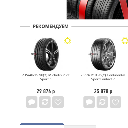
РЕКОМЕНДУЕМ
elin Pilot
235/40/19 96(Y) Continental
235/40/19 96Y COMPASAL
SportContact 7
BLAZER UHP II
р
25 878 р
5 523 р