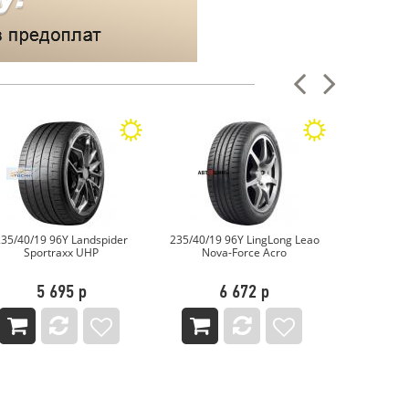
235/40/19 96Y LingLong Leao
235/40/19 96W XL NEXEN
235/40/1
Nova-Force Acro
NFERA AU7
6 672 р
12 390 р