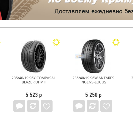
235/40/19 96W ANTARES
235/40/19 96Y Landspider
INGENS-LOCUS
Sportraxx UHP
5 250 р
5 695 р