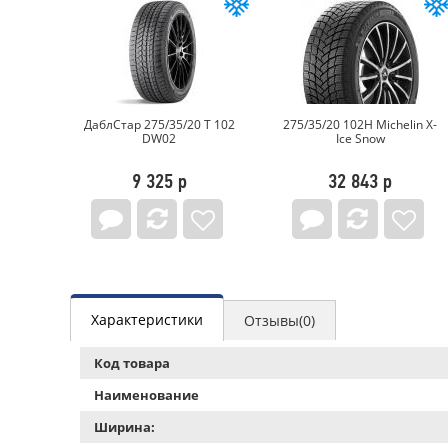
kon
ДаблСтар 275/35/20 T 102
275/35/20 102H Michelin X-
 5
DW02
Ice Snow
9 325 р
32 843 р
Характеристики
Отзывы(0)
Код товара
Наименование
Ширина: