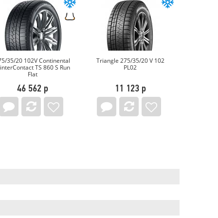
75/35/20 102V Continental
Triangle 275/35/20 V 102
275/35
interContact TS 860 S Run
PL02
Auto
Flat
46 562 р
11 123 р
2