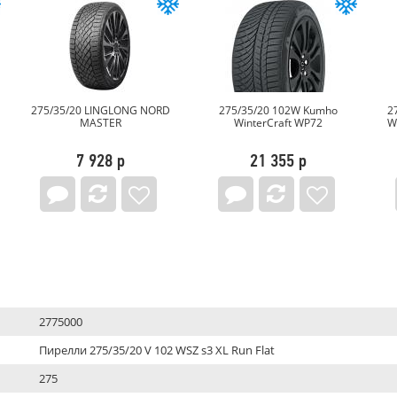
275/35/20 LINGLONG NORD
275/35/20 102W Kumho
2
MASTER
WinterCraft WP72
W
7 928 р
21 355 р
2775000
Пирелли 275/35/20 V 102 WSZ s3 XL Run Flat
275