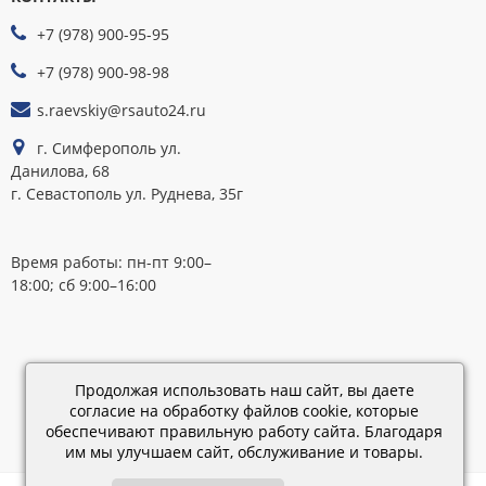
ПРИНИМАЕМ
+7 (978) 900-95-95
К
ОПЛАТЕ
+7 (978) 900-98-98
s.raevskiy@rsauto24.ru
г. Симферополь ул.
Данилова, 68
г. Севастополь ул. Руднева, 35г
Время работы: пн-пт 9:00–
18:00; сб 9:00–16:00
Каталог
обновлен:
Продолжая использовать наш сайт, вы даете
28.02.2019
согласие на обработку файлов cookie, которые
15:45
обеспечивают правильную работу сайта. Благодаря
им мы улучшаем сайт, обслуживание и товары.